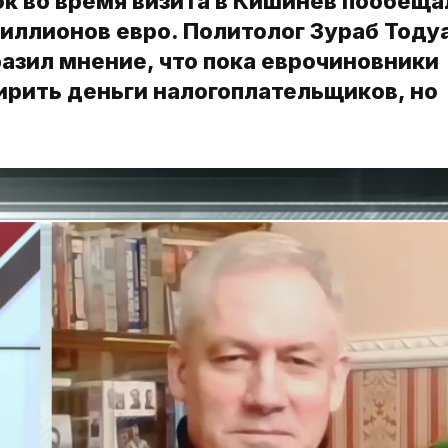
к во время визита в Кишинев пообеща
иллионов евро. Политолог Зураб Тодуа
азил мнение, что пока еврочиновники
ирить деньги налогоплательщиков, но