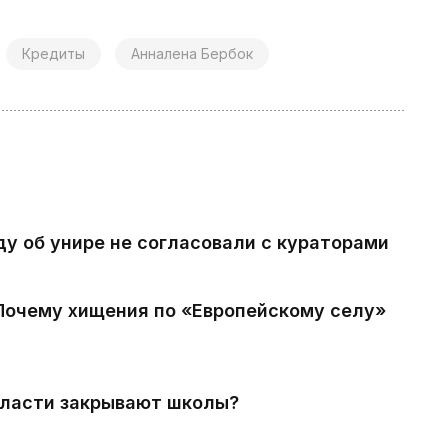
Кредиты
Анналена Бербок
ду об унире не согласовали с кураторами
 Почему хищения по «Европейскому селу»
власти закрывают школы?