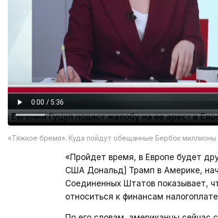
«Тяжкое бремя». Куда пойдут обещанные Бербок миллионы
«Пройдет время, в Европе будет дру
США Дональд] Трамп в Америке, нач
Соединенных Штатов показывает, ч
относиться к финансам налогоплате
По его словам, американцы сейчас 