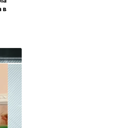
ла
 в