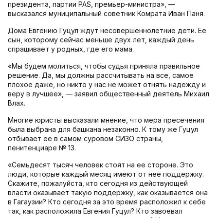
президента, партии PAS, премьер-министра», —
высказался муниципальный советник Комрата Иван Паня.
Дома Евгению Гуцул ждут несовершеннолетние дети. Ее
сын, которому сейчас меньше двух лет, каждый день
спрашивает у родных, где его мама.
«Мы будем молиться, чтобы судья приняла правильное
решение. Да, мы должны рассчитывать на все, самое
плохое даже, но никто у нас не может отнять надежду и
веру в лучшее», — заявил общественный деятель Михаил
Влах.
Многие юристы высказали мнение, что мера пресечения
была выбрана для башкана незаконно. К тому же Гуцул
отбывает ее в самом суровом СИЗО страны,
пенитенциаре № 13.
«Cемьдесят тысяч человек стоят на ее стороне. Это
люди, которые каждый месяц имеют от нее поддержку.
Скажите, пожалуйста, кто сегодня из действующей
власти оказывает такую поддержку, как оказывается она
в Гагаузии? Кто сегодня за это время расположил к себе
так, как расположила Евгения Гуцул? Кто завоевал