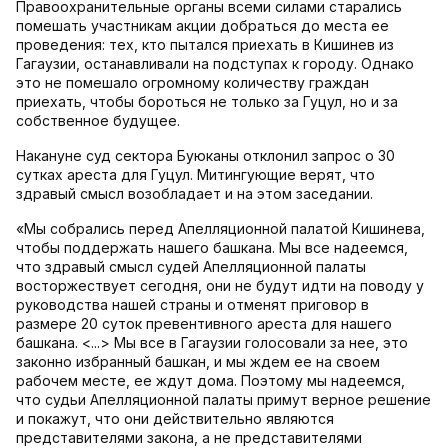
Правоохранительные органы всеми силами старались
помешать участникам акции добраться до места ее
проведения: тех, кто пытался приехать в Кишинев из
Гагаузии, останавливали на подступах к городу. Однако
это не помешало огромному количеству граждан
приехать, чтобы бороться не только за Гуцул, но и за
собственное будущее.
Накануне суд сектора Буюканы отклонил запрос о 30
сутках ареста для Гуцул. Митингующие верят, что
здравый смысл возобладает и на этом заседании.
«Мы собрались перед Апелляционной палатой Кишинева,
чтобы поддержать нашего башкана. Мы все надеемся,
что здравый смысл судей Апелляционной палаты
восторжествует сегодня, они не будут идти на поводу у
руководства нашей страны и отменят приговор в
размере 20 суток превентивного ареста для нашего
башкана. <...> Мы все в Гагаузии голосовали за нее, это
законно избранный башкан, и мы ждем ее на своем
рабочем месте, ее ждут дома. Поэтому мы надеемся,
что судьи Апелляционной палаты примут верное решение
и покажут, что они действительно являются
представителями закона, а не представителями