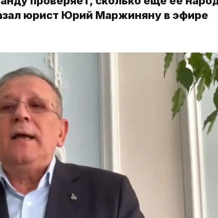
анду проверяет, сколько еще ее наро
азал юрист Юрий Маржиняну в эфире