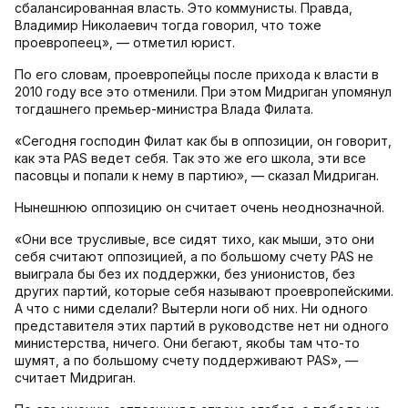
сбалансированная власть. Это коммунисты. Правда,
Владимир Николаевич тогда говорил, что тоже
проевропеец», — отметил юрист.
По его словам, проевропейцы после прихода к власти в
2010 году все это отменили. При этом Мидриган упомянул
тогдашнего премьер-министра Влада Филата.
«Сегодня господин Филат как бы в оппозиции, он говорит,
как эта PAS ведет себя. Так это же его школа, эти все
пасовцы и попали к нему в партию», — сказал Мидриган.
Нынешнюю оппозицию он считает очень неоднозначной.
«Они все трусливые, все сидят тихо, как мыши, это они
себя считают оппозицией, а по большому счету PAS не
выиграла бы без их поддержки, без унионистов, без
других партий, которые себя называют проевропейскими.
А что с ними сделали? Вытерли ноги об них. Ни одного
представителя этих партий в руководстве нет ни одного
министерства, ничего. Они бегают, якобы там что-то
шумят, а по большому счету поддерживают PAS», —
считает Мидриган.