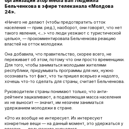
организации Stop Media Ban Людмила
Бельченкова в эфире телеканала «Молдова
24».
«Ничего не делают (чтобы предотвратить отток
населения — прим. ред.), наоборот, они говорят, что нет
такого явления, <...> что люди уезжают с туристической
целью», — прокомментировала Бельченкова реакцию
властей на отток молодежи.
Она добавила, что правительство, скорее всего, не
переживает об этом, потому что они просто временщики.
Для того, чтобы заниматься молодыми жителями
республики, придумывать программы для них, нужно
осознавать тот факт, что ты пришел всерьез и надолго,
хочешь что-то сделать для страны, считает Бельченкова.
Руководители страны понимают только, что анти-
рейтинги зашкаливают, а подавляющая масса населения
их не выносит — значит, им незачем заниматься
удержанием молодежи в стране.
«Это их вообще не интересует. Их интересуют
конкретные вещи — на данный момент, это удержаться у
власти», — подытожила журналист.