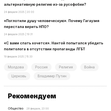
альтернативную религию из-за русофобии?
24 февраля 2025 | 20:00
«Поглотили душу человеческую». Почему Гагаузия
перестала верить НПО?
24 февраля 2025 | 19:31
«С вами спать хочется». Нантой попытался убедить
политолога в отсутствии пропаганды ЛГБТ
19 февраля 2025 | 15:33
Молдова
Россия
Религия
Война
Церковь
Владимир Путин
Рекомендуем
Общество
28 февраля, 23:00