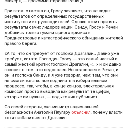
спикер», — прокомментировал Реницэ.
При этом, отметил он, Гросу заявляет, что не видит
результатов от определенных государственных
институтов и их руководителей. Однако стоит принять
результаты самих лидеров нации. Санду, Гросу и Речан
добились только гуманитарного кризиса в
Приднестровье и катастрофического обнищания жителей
правого берега.
«А то, что он требует от госпожи Драгалин... Давно уже
требует, кстати. Господин Гросу — это самый частый и
самый жесткий критик госпожи Драгалин, <...> и он давно
говорит о том, что недоволен. Но недоволен и Речан, и
он, и госпожа Санду, и я уже говорил, чем: тем, что они
не смогли жестко все подчинить в избирательном
процессе, так, чтобы, в конце концов, электоральная
комиссия просто выводила как результат те цифры,
которые им нужны», — подытожил публицист.
Со своей стороны, экс-министр национальной
безопасности Анатолий Плугару
объяснил
, почему власти
хотят избавиться от Драгалин.