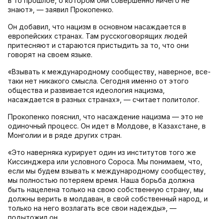
в то прошлое, о котором они совершенно ничего не
знают», — заявил Прокопенко.
Он добавил, что нацизм в основном насаждается в
европейских странах. Там русскоговорящих людей
притесняют и стараются пристыдить за то, что они
говорят на своем языке.
«Взывать к международному сообществу, наверное, все-
таки нет никакого смысла. Сегодня именно от этого
общества и развивается идеология нацизма,
насаждается в разных странах», — считает политолог.
Прокопенко пояснил, что насаждение нацизма — это не
одиночный процесс. Он идет в Молдове, в Казахстане, в
Монголии и в ряде других стран.
«Это наверняка курирует один из институтов того же
Киссинджера или условного Сороса. Мы понимаем, что,
если мы будем взывать к международному сообществу,
мы полностью потеряем время. Наша борьба должна
быть нацелена только на свою собственную страну, мы
должны верить в молдаван, в свой собственный народ, и
только на него возлагать все свои надежды», —
подытожил он.