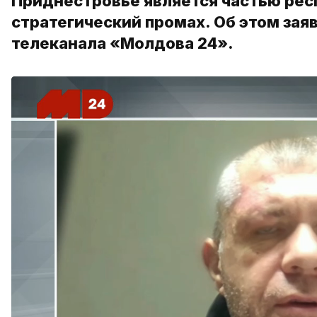
Приднестровье является частью рес
стратегический промах. Об этом зая
телеканала «Молдова 24».