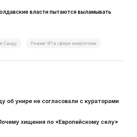
 молдавские власти пытаются выламывать
я Санду
Режим ЧП в сфере энергетики
ду об унире не согласовали с кураторами
 Почему хищения по «Европейскому селу»