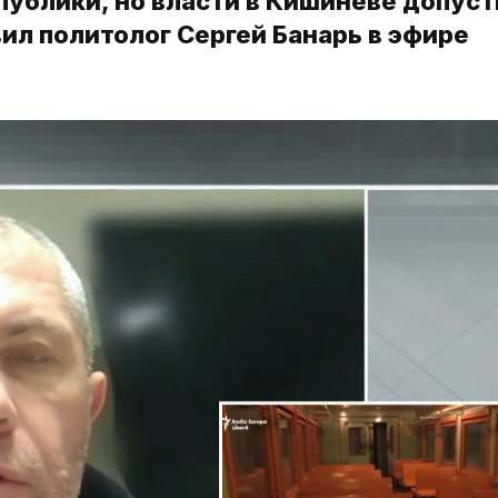
публики, но власти в Кишиневе допус
вил политолог Сергей Банарь в эфире