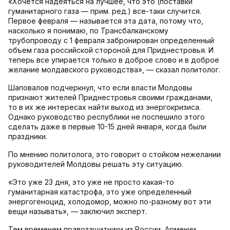
«Хочется надеяться на лучшее, что это (поставки
гуманитарного газа — прим. ред.) все-таки случится.
Первое февраля — называется эта дата, потому что,
насколько я понимаю, по Трансбалканскому
трубопроводу с 1 февраля забронирован определенный
объем газа российской стороной для Приднестровья. И
теперь все упирается только в доброе слово и в доброе
желание молдавского руководства», — сказал политолог.
Шаповалов подчеркнул, что если власти Молдовы
признают жителей Приднестровья своими гражданами,
то в их же интересах найти выход из энергокризиса.
Однако руководство республики не поспешило этого
сделать даже в первые 10-15 дней января, когда были
праздники.
По мнению политолога, это говорит о стойком нежелании
руководителей Молдовы решать эту ситуацию.
«Это уже 23 дня, это уже не просто какая-то
гуманитарная катастрофа, это уже определенный
энергогеноцид, холодомор, можно по-разному вот эти
вещи называть», — заключил эксперт.
Тем временем правозащитники из России, Армении,