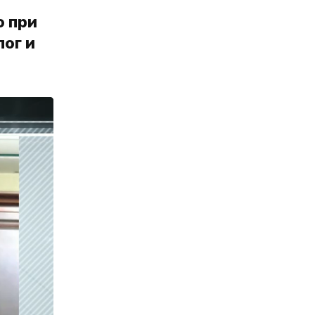
о при
ог и