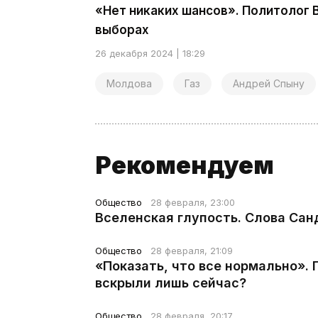
«Нет никаких шансов». Политолог 
выборах
26 декабря 2024 | 18:29
Молдова
Газ
Андрей Спыну
Рекомендуем
Общество
28 февраля, 23:00
Вселенская глупость. Слова Сан
Общество
28 февраля, 21:09
«Показать, что все нормально».
вскрыли лишь сейчас?
Общество
28 февраля, 20:17