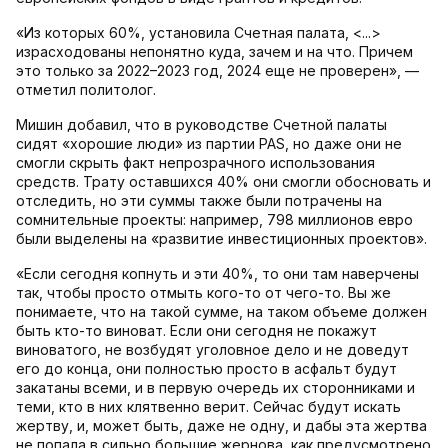
«Из которых 60%, установила Счетная палата, <...>
израсходованы непонятно куда, зачем и на что. Причем
это только за 2022–2023 год, 2024 еще не проверен», —
отметил политолог.
Мишин добавил, что в руководстве Счетной палаты
сидят «хорошие люди» из партии PAS, но даже они не
смогли скрыть факт непрозрачного использования
средств. Трату оставшихся 40% они смогли обосновать и
отследить, но эти суммы также были потрачены на
сомнительные проекты: например, 798 миллионов евро
были выделены на «развитие инвестиционных проектов».
«Если сегодня копнуть и эти 40%, то они там наверчены
так, чтобы просто отмыть кого-то от чего-то. Вы же
понимаете, что на такой сумме, на таком объеме должен
быть кто-то виноват. Если они сегодня не покажут
виноватого, не возбудят уголовное дело и не доведут
его до конца, они полностью просто в асфальт будут
закатаны всеми, и в первую очередь их сторонниками и
теми, кто в них клятвенно верит. Сейчас будут искать
жертву, и, может быть, даже не одну, и дабы эта жертва
не попала в сильно большие жернова, как предусмотрено