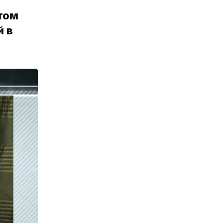
том
 в