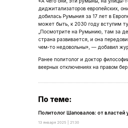
«А чего они, эти румыны, на улицы
диджитализаторов европейских, они
добилась Румыния за 17 лет в Европ
может быть, к 2030 году вступим туд
„Посмотрите на Румынию, там за ден
страна развивается, и она передови
чем-то недовольны», — добавил жу
Ранее политолог и доктор философ
веерных отключениях на правом бер
По теме:
Политолог Шаповалов: от властей у
13 января 2025 | 21:30