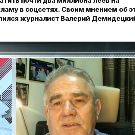
атить почти два миллиона леев на
ламу в соцсетях. Своим мнением об э
лился журналист Валерий Демидецкий