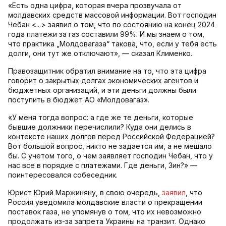
«Есть одна цифра, которая вчера прозвучала от
молдавских средств массовой информации. Вот господин
Чебан <...> заявил о том, что по состоянию на конец 2024
года платежи за газ составили 99%. И мы знаем о том,
что практика „Молдовагаза“ такова, что, если у тебя есть
долги, они тут же отключают», — сказал Клименко.
Правозащитник обратил внимание на то, что эта цифра
говорит о закрытых долгах экономических агентов и
бюджетных организаций, и эти деньги должны были
поступить в бюджет АО «Молдовагаз».
«У меня тогда вопрос: а где же те деньги, которые
бывшие должники перечислили? Куда они делись в
контексте наших долгов перед Российской Федерацией?
Вот большой вопрос, никто не задается им, а не мешало
бы. С учетом того, о чем заявляет господин Чебан, что у
нас все в порядке с платежами. Где деньги, Зин?» —
поинтересовался собеседник.
Юрист Юрий Маржиняну, в свою очередь,
заявил
, что
Россия уведомила молдавские власти о прекращении
поставок газа, не упомянув о том, что их невозможно
продолжать из-за запрета Украины на транзит. Однако