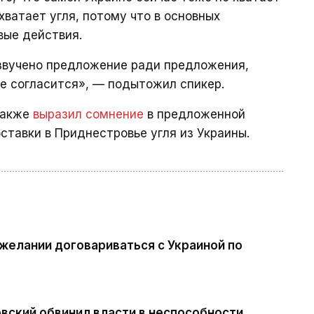
хватает угля, потому что в основных
вые действия.
озвучено предложение ради предложения,
не согласится», — подытожил спикер.
также
выразил сомнение
в предложенной
тавки в Приднестровье угля из Украины.
желании договариваться с Украиной по
вский обвинил власти в неспособности