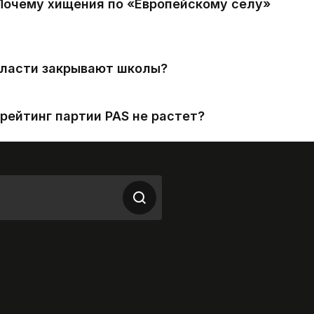
 Почему хищения по «Европейскому селу»
власти закрывают школы?
рейтинг партии PAS не растет?