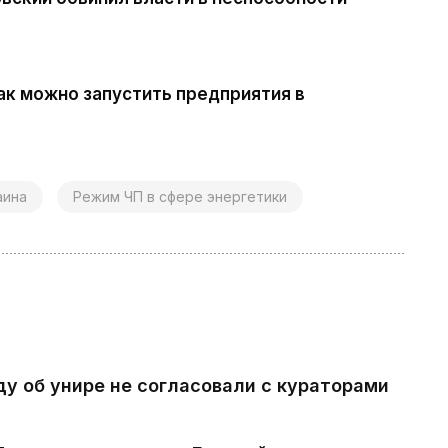
ак можно запустить предприятия в
аина
Режим ЧП в сфере энергетики
ду об унире не согласовали с кураторами