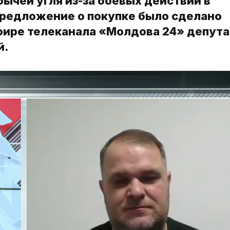
ычей угля из-за боевых действий в
предложение о покупке было сделано
эфире телеканала «Молдова 24» депута
й.