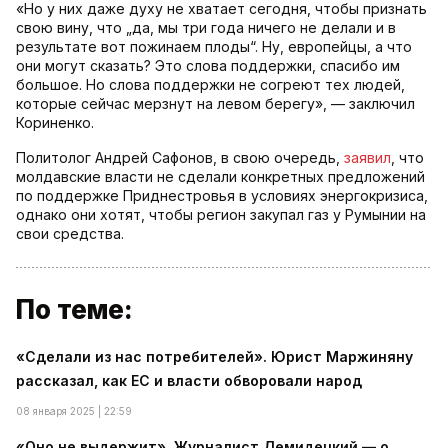
«Но у них даже духу не хватает сегодня, чтобы признать
свою вину, что „да, мы три года ничего не делали и в
результате вот пожинаем плоды“. Ну, европейцы, а что
они могут сказать? Это слова поддержки, спасибо им
большое. Но слова поддержки не согреют тех людей,
которые сейчас мерзнут на левом берегу», — заключил
Кориненко.
Политолог Андрей Сафонов, в свою очередь,
заявил
, что
молдавские власти не сделали конкретных предложений
по поддержке Приднестровья в условиях энергокризиса,
однако они хотят, чтобы регион закупал газ у Румынии на
свои средства.
По теме:
«Сделали из нас потребителей». Юрист Маржиняну
рассказал, как ЕС и власти обворовали народ
08 января 2025 | 22:59
«Оно не выдержит». Журналист Демидецкий — о