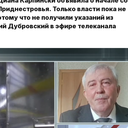
 Диана Карпински объявила о начале с
риднестровья. Только власти пока не
тому что не получили указаний из
ий Дубровский в эфире телеканала