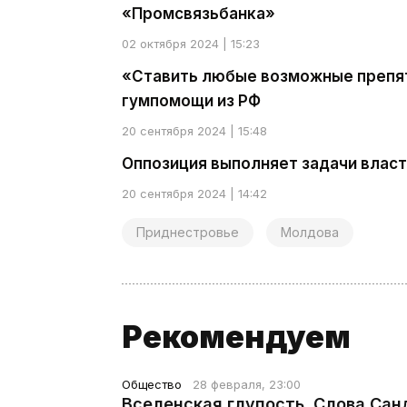
«Промсвязьбанка»
02 октября 2024 | 15:23
«Ставить любые возможные препят
гумпомощи из РФ
20 сентября 2024 | 15:48
Оппозиция выполняет задачи влас
20 сентября 2024 | 14:42
Приднестровье
Молдова
Рекомендуем
Общество
28 февраля, 23:00
Вселенская глупость. Слова Сан