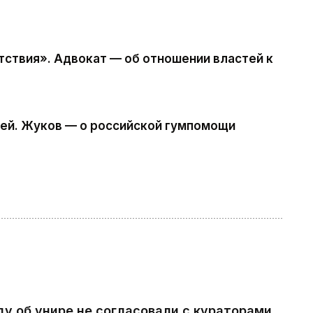
ствия». Адвокат — об отношении властей к
тей. Жуков — о российской гумпомощи
ду об унире не согласовали с кураторами