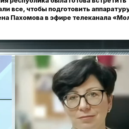
ния республика была готова встретить
али все, чтобы подготовить аппаратур
лена Пахомова в эфире телеканала «Мо