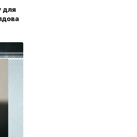
у для
лдова