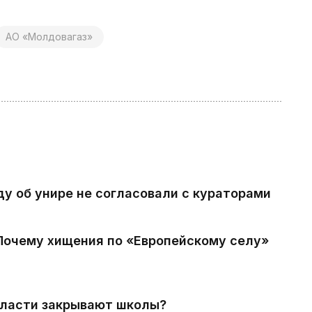
АО «Молдовагаз»
ду об унире не согласовали с кураторами
 Почему хищения по «Европейскому селу»
власти закрывают школы?