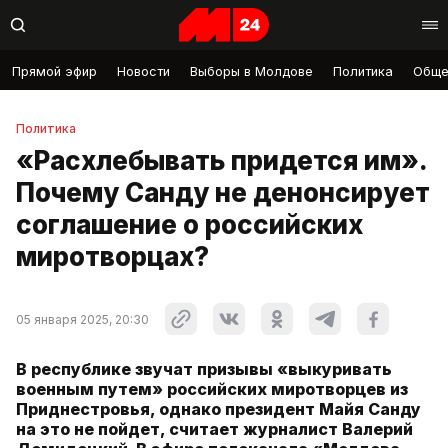
Прямой эфир
Новости
Выборы в Молдове
Политика
Обще
Политика
«Расхлебывать придется им».
Почему Санду не денонсирует
соглашение о российских
миротворцах?
05 января 2025, 20:30
В республике звучат призывы «выкуривать
военным путем» российских миротворцев из
Приднестровья, однако президент Майя Санду
на это не пойдет, считает журналист Валерий