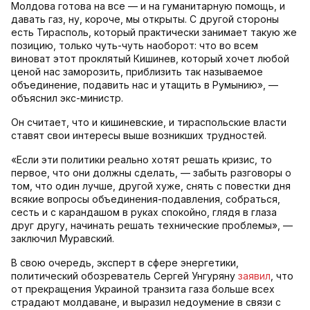
Молдова готова на все — и на гуманитарную помощь, и
давать газ, ну, короче, мы открыты. С другой стороны
есть Тирасполь, который практически занимает такую же
позицию, только чуть-чуть наоборот: что во всем
виноват этот проклятый Кишинев, который хочет любой
ценой нас заморозить, приблизить так называемое
объединение, подавить нас и утащить в Румынию», —
объяснил экс-министр.
Он считает, что и кишиневские, и тираспольские власти
ставят свои интересы выше возникших трудностей.
«Если эти политики реально хотят решать кризис, то
первое, что они должны сделать, — забыть разговоры о
том, что один лучше, другой хуже, снять с повестки дня
всякие вопросы объединения-подавления, собраться,
сесть и с карандашом в руках спокойно, глядя в глаза
друг другу, начинать решать технические проблемы», —
заключил Муравский.
В свою очередь, эксперт в сфере энергетики,
политический обозреватель Сергей Унгуряну
заявил
, что
от прекращения Украиной транзита газа больше всех
страдают молдаване, и выразил недоумение в связи с