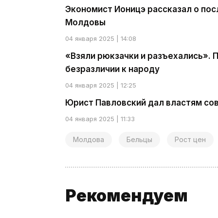
Экономист Ионицэ рассказал о пос
Молдовы
04 января 2025 | 14:08
«Взяли рюкзачки и разъехались». 
безразличии к народу
04 января 2025 | 12:25
Юрист Павловский дал властям сове
04 января 2025 | 11:33
Молдова
Бельцы
Рост цен
Рекомендуем