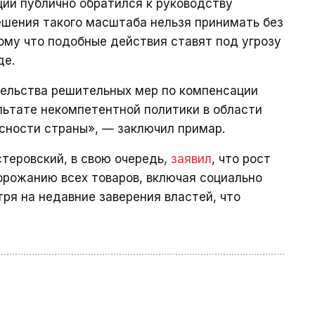
ции публично обратился к руководству
ешения такого масштаба нельзя принимать без
ому что подобные действия ставят под угрозу
де.
тельства решительных мер по компенсации
льтате некомпетентной политики в области
сности страны», — заключил примар.
теровский, в свою очередь,
заявил
, что рост
орожанию всех товаров, включая социально
ря на недавние заверения властей, что