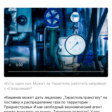
«Есть одно но». Может ли Тирасполь работать напрямую
с «Газпромом»?
«Кишинев может дать лицензию „Тираспольтрансгазу“ на
поставку и распределение газа по территории
Приднестровья. И как свободный экономический агент
может выходить на рынок „Тираспольтрансгаз“. У нас