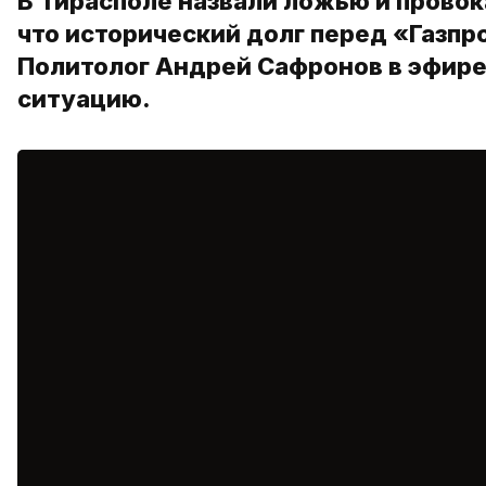
В Тирасполе назвали ложью и прово
что исторический долг перед «Газ
Политолог Андрей Сафронов в эфире
ситуацию.