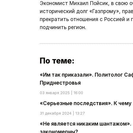
Экономист Михаил Пойсик, в свою 
исторический долг «Газпрому», пра
прекратить отношения с Россией и 
подчинить регион.
По теме:
«Им так приказали». Политолог Са
Приднестровья
03 января 2025 | 16:00
«Серьезные последствия». К чему
31 декабря 2024 | 13:27
«Не является никаким шантажом».
закономерны?