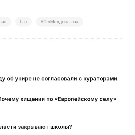
сия
Газ
АО «Молдовагаз»
ду об унире не согласовали с кураторами
 Почему хищения по «Европейскому селу»
власти закрывают школы?