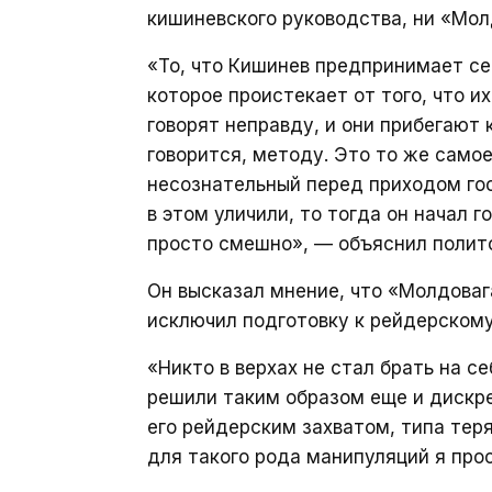
кишиневского руководства, ни «Мол
«То, что Кишинев предпринимает се
которое проистекает от того, что их
говорят неправду, и они прибегают
говорится, методу. Это то же самое
несознательный перед приходом гос
в этом уличили, то тогда он начал г
просто смешно», — объяснил полито
Он высказал мнение, что «Молдоваг
исключил подготовку к рейдерскому
«Никто в верхах не стал брать на с
решили таким образом еще и дискр
его рейдерским захватом, типа тер
для такого рода манипуляций я про