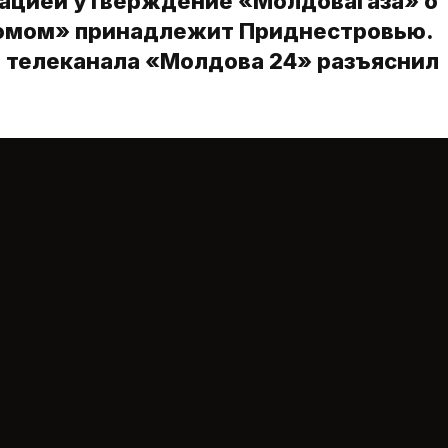
кацией утверждение «Молдовагаза» о 
промом» принадлежит Приднестровью.
 телеканала «Молдова 24» разъяснил