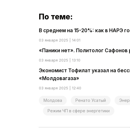
По теме:
В среднем на 15-20%: как в НАРЭ г
03 января 2025 | 14:01
«Паники нет». Политолог Сафонов 
03 января 2025 | 13:10
Экономист Тофилат указал на бес
«Молдовагаза»
03 января 2025 | 12:40
Молдова
Ренато Усатый
Энер
Режим ЧП в сфере энергетики