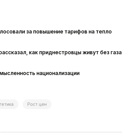
олосовали за повышение тарифов на тепло
рассказал, как приднестровцы живут без газа
смысленность национализации
гетика
Рост цен