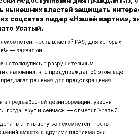
ски недоступными для граждан газ, с
ть нынешних властей защищать интер
оих соцсетях лидер «Нашей партии», э
ато Усатый.
 некомпетентность властей PAS, для которых
!» — заявил он.
овы столкнулись с разрушительным
тик напомнил, что предупреждал об этом еще
и предлагал решения для предотвращения
я в предвыборной дезинформации, уверяя
ли тогда, врут и сейчас», — отметил Усатый.
дена платить цену за некомпетентность
решений вместе с другими партиями они