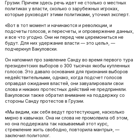
Грузии. Причем здесь речь идет не столько о местных
политиках у власти, сколько о зарубежных игроках,
которые руководят этими политиками, уточнил эксперт.
«Вот в тот момент и начинаются и революции, и
подсчеты голосов, и пересчеты, и опровержение данных,
и все что угодно. Они ни перед чем церемониться не
будут. Для них удержание власти — это цель», —
подчеркнул Вакуловски.
Он напомнил про заявление Санду во время первого тура
президентских выборов о 300 тысячах якобы купленных
голосов. Это давало основания для признания выборов
недействительными, однако, когда подсчет голосов
оправдал ожидания властей, они завуалировали свои
слова и никаких протестных действий не предприняли.
Вакуловски также обратил внимание на поддержку со
стороны Санду протестов в Грузии.
«Мы видим, как себя ведут протестующие, насколько
мирно в кавычках. Она ни слова не промолвила об этом,
но она поддержала так называемый этот курс,
стремление жить свободно, повторила мантры», —
заключил политолог.