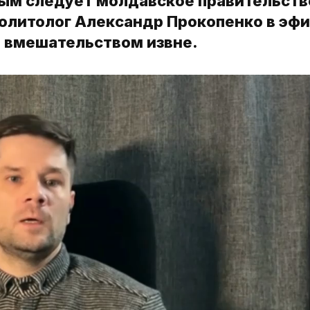
рым следует молдавское правительств
Политолог Александр Прокопенко в эф
о вмешательством извне.