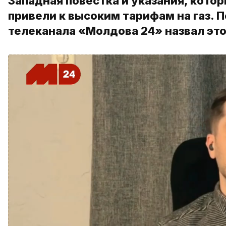
Западная повестка и указания, кото
привели к высоким тарифам на газ. 
телеканала «Молдова 24» назвал эт