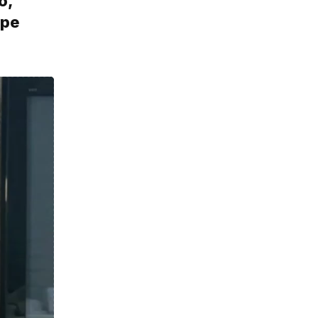
о,
ире