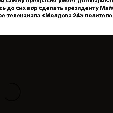
й Спыну прекрасно умеет договариват
сь до сих пор сделать президенту Май
ре телеканала «Молдова 24» политоло