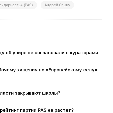
лидарность» (PAS)
Андрей Спыну
ду об унире не согласовали с кураторами
 Почему хищения по «Европейскому селу»
власти закрывают школы?
рейтинг партии PAS не растет?