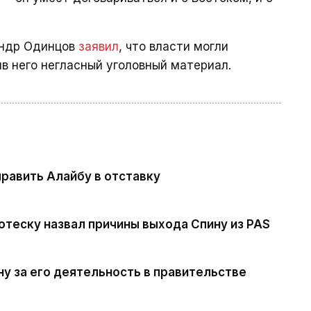
андр Одинцов
заявил
, что власти могли
ив него негласный уголовный материал.
править Алайбу в отставку
теску назвал причины выхода Спину из PAS
ну за его деятельность в правительстве