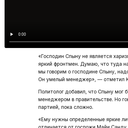
«Господин Спыну не является хариз
яркий фронтмен. Думаю, что туда н
мы говорим о господине Спыну, на
Он умелый менеджер», — отметил К
Политолог добавил, что Спыну мог 
менеджером в правительстве. Но го
партией, пока сложно.
«Ему нужны определенные яркие лич
отличается от госпожи Майи Санду 