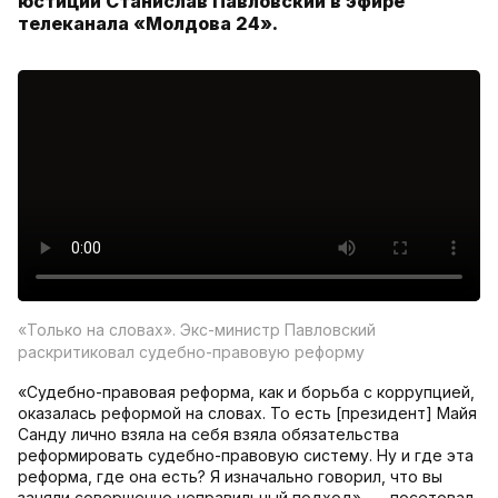
юстиции Станислав Павловский в эфире
телеканала «Молдова 24».
«Только на словах». Экс-министр Павловский
раскритиковал судебно-правовую реформу
«Судебно-правовая реформа, как и борьба с коррупцией,
оказалась реформой на словах. То есть [президент] Майя
Санду лично взяла на себя взяла обязательства
реформировать судебно-правовую систему. Ну и где эта
реформа, где она есть? Я изначально говорил, что вы
заняли совершенно неправильный подход», — посетовал