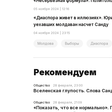
«Несерьезная формула». Политоло
05 ноября 2024 | 12:16
«Диаспора живет в иллюзиях». Юр
уехавших молдаван насчет Санду
04 ноября 2024 | 23:15
Молдова
Выборы
Диаспора
Рекомендуем
Общество
28 февраля, 23:00
Вселенская глупость. Слова Сан
Общество
28 февраля, 21:09
«Показать, что все нормально».