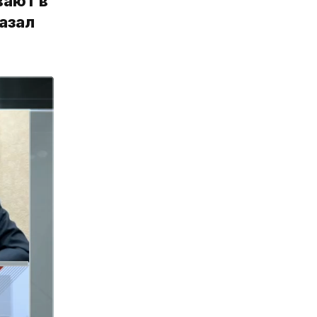
вают в
азал