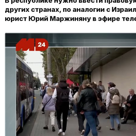
В республике нужно ввести правову
других странах, по аналогии с Изра
юрист Юрий Маржиняну в эфире тел