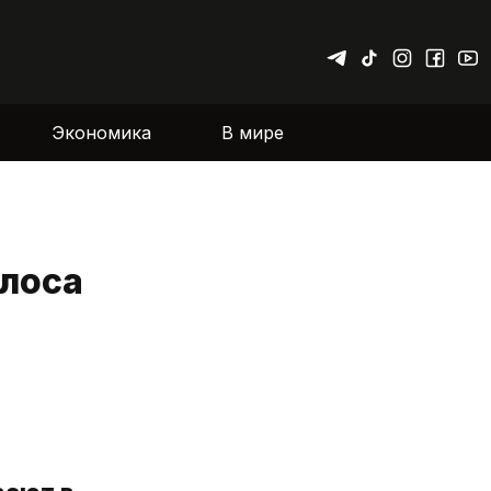
Экономика
В мире
олоса