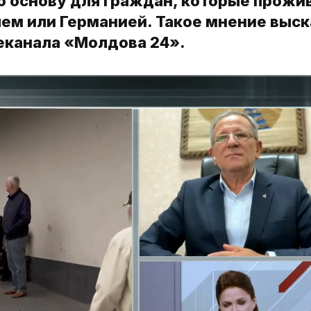
ю основу для граждан, которые прожи
илем или Германией. Такое мнение выск
еканала «Молдова 24».