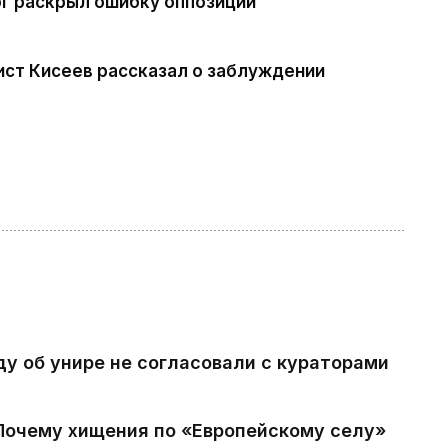
г раскрыл ошибку оппозиции
ист Кисеев рассказал о заблуждении
ду об унире не согласовали с кураторами
 Почему хищения по «Европейскому селу»