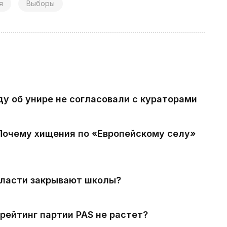
я
Выборы
ду об унире не согласовали с кураторами
 Почему хищения по «Европейскому селу»
власти закрывают школы?
рейтинг партии PAS не растет?