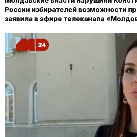
Молдавские власти нарушили Конст
России избирателей возможности пр
заявила в эфире телеканала «Молдов