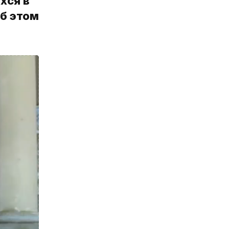
хся в
б этом