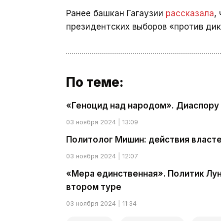
Ранее башкан Гагаузии
рассказала
,
президентских выборов «против дик
По теме:
«Геноцид над народом». Диаспору 
03 ноября 2024 | 13:09
Политолог Мишин: действия власте
03 ноября 2024 | 12:07
«Мера единственная». Политик Лу
втором туре
03 ноября 2024 | 11:34