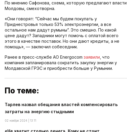
По мнению Сафонова, схема, которую предлагают власти
Молдовы, смехотворна.
«Они говорят: “Сейчас мы будем покупать у
Приднестровья только 53% электроэнергии, а все
остальное нам дадут румыны”. Это смешно. По какой
цене дадут? Западники могут помочь с оплатой всего
этого в качестве поставок. Но они дают кредиты, а не
помощь», — заключил собеседник.
Ранее в пресс-службе АО Energocom
заявили
, что
компания запланировала сократить закупку энергии у
Молдавской ГРЭС и приобрести больше у Румынии.
По теме:
Тарлев назвал обещания властей компенсировать
затраты на энергию стыдными
02 ноября 2024 | 13:11
«Не хватит столько денег». Кому не стоит