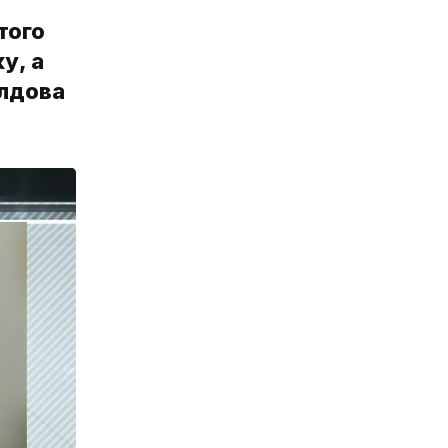
того
у, а
олдова