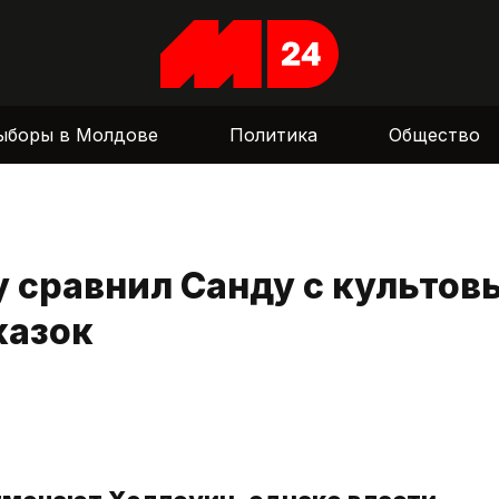
ыборы в Молдове
Политика
Общество
гу сравнил Санду с культо
казок