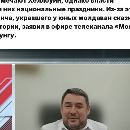
отмечают Хеллоуин, однако власти
 них национальные праздники. Из-за э
нча, укравшего у юных молдаван сказк
стории, заявил в эфире телеканала «М
унгу.