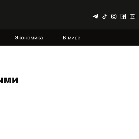
Экономика
В мире
выми