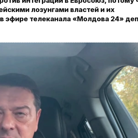
отив интеграции в Евросоюз, потому 
йскими лозунгами властей и их
 в эфире телеканала «Молдова 24» де