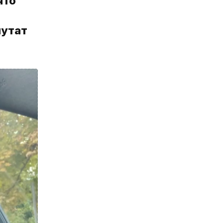
что
путат