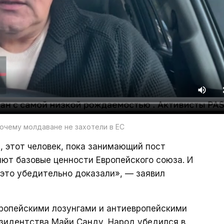
очему молдаване не захотели в ЕС
я, этот человек, пока занимающий пост
ют базовые ценности Европейского союза. И
 это убедительно доказали», — заявил
вропейскими лозунгами и антиевропейскими
езидентства Майи Санду. Народ убедился в