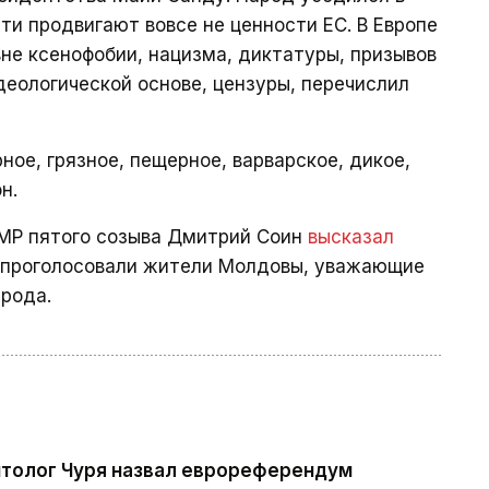
ти продвигают вовсе не ценности ЕС. В Европе
не ксенофобии, нацизма, диктатуры, призывов
деологической основе, цензуры, перечислил
ое, грязное, пещерное, варварское, дикое,
н.
ПМР пятого созыва Дмитрий Соин
высказал
С проголосовали жители Молдовы, уважающие
арода.
толог Чуря назвал еврореферендум