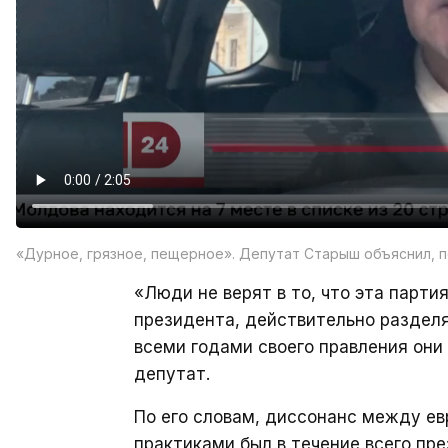
«Дурное, грязное, пещерное». Депутат Старыш объяснил, п
«Люди не верят в то, что эта парти
президента, действительно разделя
всеми годами своего правления они
депутат.
По его словам, диссонанс между е
практиками был в течение всего пр