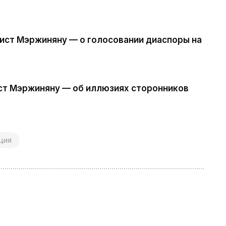
ст Мэржиняну — о голосовании диаспоры на
ист Мэржиняну — об иллюзиях сторонников
ция