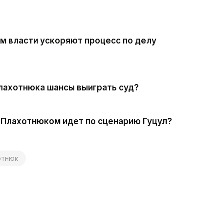
м власти ускоряют процесс по делу
Плахотнюка шансы выиграть суд?
 Плахотнюком идет по сценарию Гуцул?
отнюк