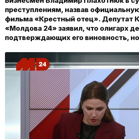
Бизнесмен Владимир Плахотнюк в су
преступлениям, назвав официальну
фильма «Крестный отец». Депутат К
«Молдова 24» заявил, что олигарх д
подтверждающих его виновность, но