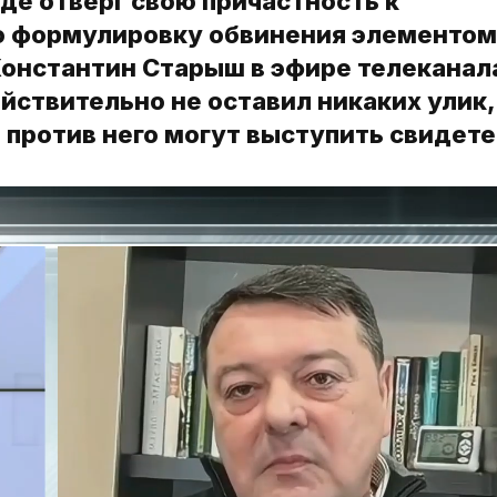
де отверг свою причастность к
ю формулировку обвинения элементом
онстантин Старыш в эфире телеканал
ействительно не оставил никаких улик,
 против него могут выступить свидете