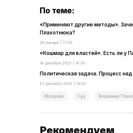
По теме:
«Применяют другие методы». Заче
Плахотнюка?
06 января | 17:50
«Кошмар для властей». Есть ли у 
18 декабря 2025 | 16:35
Политическая задача. Процесс над
07 декабря 2025 | 19:00
Молдова
Суд
Владимир Плах
Рекомендуем