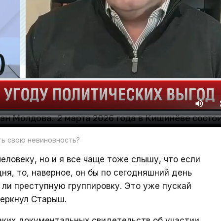
ть свою невиновность?
еловеку, но и я все чаще тоже слышу, что если
дня, то, наверное, он бы по сегодняшний день
о ли преступную группировку. Это уже пускай
черкнул Старыш.
каких документальных свидетельств об участии