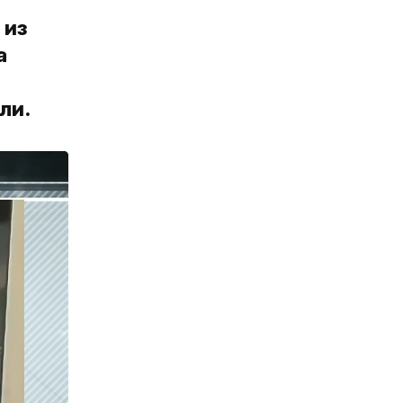
 из
а
ли.