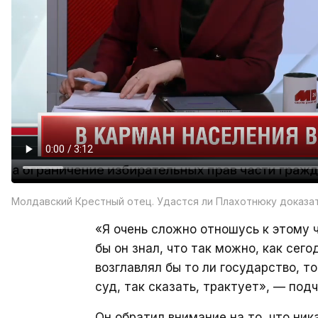
Молдавский Крестный отец. Удастся ли Плахотнюку доказа
«Я очень сложно отношусь к этому ч
бы он знал, что так можно, как сего
возглавлял бы то ли государство, т
суд, так сказать, трактует», — под
Он обратил внимание на то, что ни