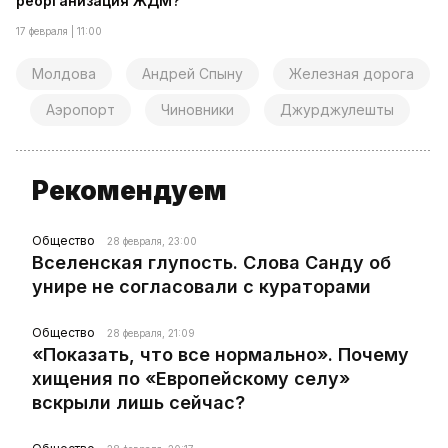
реорганизация ЖДМ?
17 февраля | 11:00
Молдова
Андрей Спыну
Железная дорога
Аэропорт
Чиновники
Джурджулешты
Рекомендуем
Общество
28 февраля, 23:00
Вселенская глупость. Слова Санду об
унире не согласовали с кураторами
Общество
28 февраля, 21:09
«Показать, что все нормально». Почему
хищения по «Европейскому селу»
вскрыли лишь сейчас?