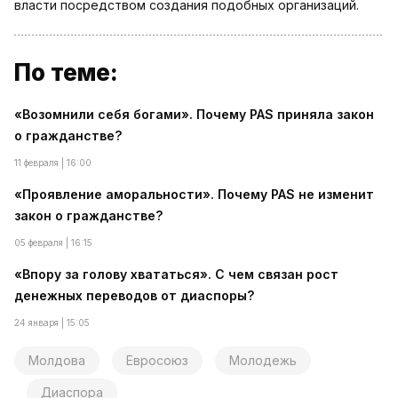
власти посредством создания подобных организаций.
По теме:
«Возомнили себя богами». Почему PAS приняла закон
о гражданстве?
11 февраля | 16:00
«Проявление аморальности». Почему PAS не изменит
закон о гражданстве?
05 февраля | 16:15
«Впору за голову хвататься». С чем связан рост
денежных переводов от диаспоры?
24 января | 15:05
Молдова
Евросоюз
Молодежь
Диаспора