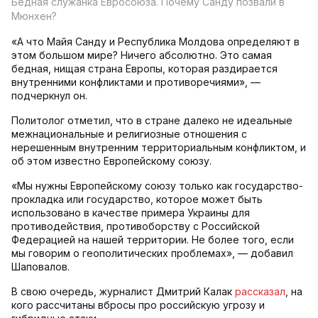
Бедная служанка Евросоюза. Почему Санду позвали в
Мюнхен?
«А что Майя Санду и Республика Молдова определяют в
этом большом мире? Ничего абсолютно. Это самая
бедная, нищая страна Европы, которая раздирается
внутренними конфликтами и противоречиями», —
подчеркнул он.
Политолог отметил, что в стране далеко не идеальные
межнациональные и религиозные отношения с
нерешенным внутренним территориальным конфликтом, и
об этом известно Европейскому союзу.
«Мы нужны Европейскому союзу только как государство-
прокладка или государство, которое может быть
использовано в качестве примера Украины для
противодействия, противоборству с Российской
Федерацией на нашей территории. Не более того, если
мы говорим о геополитических проблемах», — добавил
Шаповалов.
В свою очередь, журналист Дмитрий Калак
рассказал
, на
кого рассчитаны вбросы про российскую угрозу и