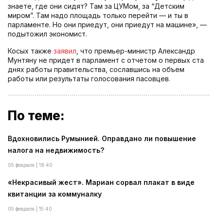
знаете, где они сидят? Там за ЦУМом, за “Детским
миром”. Там надо площадь только перейти — и ты в
парламенте. Но они приедут, они приедут на машине», —
подытожил экономист.
Косых также
заявил
, что премьер-министр Александр
Мунтяну не придет в парламент с отчетом о первых ста
днях работы правительства, сославшись на объем
работы или результаты голосования пасовцев.
По теме:
Вдохновились Румынией. Оправдано ли повышение
налога на недвижимость?
05 февраля | 18:40
«Некрасивый жест». Мариан сорвал плакат в виде
квитанции за коммуналку
05 февраля | 15:40