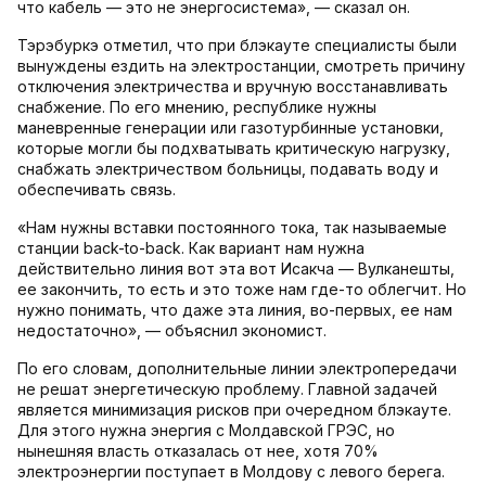
что кабель — это не энергосистема», — сказал он.
Тэрэбуркэ отметил, что при блэкауте специалисты были
вынуждены ездить на электростанции, смотреть причину
отключения электричества и вручную восстанавливать
снабжение. По его мнению, республике нужны
маневренные генерации или газотурбинные установки,
которые могли бы подхватывать критическую нагрузку,
снабжать электричеством больницы, подавать воду и
обеспечивать связь.
«Нам нужны вставки постоянного тока, так называемые
станции back-to-back. Как вариант нам нужна
действительно линия вот эта вот Исакча — Вулканешты,
ее закончить, то есть и это тоже нам где-то облегчит. Но
нужно понимать, что даже эта линия, во-первых, ее нам
недостаточно», — объяснил экономист.
По его словам, дополнительные линии электропередачи
не решат энергетическую проблему. Главной задачей
является минимизация рисков при очередном блэкауте.
Для этого нужна энергия с Молдавской ГРЭС, но
нынешняя власть отказалась от нее, хотя 70%
электроэнергии поступает в Молдову с левого берега.