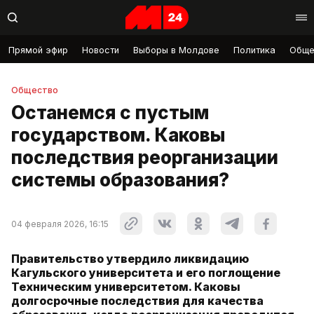
Прямой эфир
Новости
Выборы в Молдове
Политика
Обще
Общество
Останемся с пустым
государством. Каковы
последствия реорганизации
системы образования?
04 февраля 2026, 16:15
Правительство утвердило ликвидацию
Кагульского университета и его поглощение
Техническим университетом. Каковы
долгосрочные последствия для качества