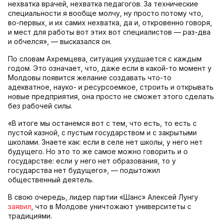
нехватка врачей, нехватка педагогов. За технические
специальности я вообще молчу, ну просто потому что,
во-первых, и их самих нехватка, да и, откровенно говоря,
и мест для работы вот этих вот специалистов — раз-два
и обчелся», — высказался он.
По словам Ахремцева, ситуация ухудшается с каждым
годом. Это означает, что, даже если в какой-то момент у
Молдовы появится желание создавать что-то
адекватное, науко- и ресурсоемкое, строить и открывать
новые предприятия, она просто не сможет этого сделать
без рабочей силы.
«В итоге мы останемся вот с тем, что есть, то есть с
пустой казной, с пустым государством и с закрытыми
школами. Знаете как: если в селе нет школы, у него нет
будущего. Но это то же самое можно говорить и о
государстве: если у него нет образования, то у
государства нет будущего», — подытожил
общественный деятель.
В свою очередь, лидер партии «Шанс» Алексей Лунгу
заявил
, что в Молдове уничтожают университеты с
традициями.