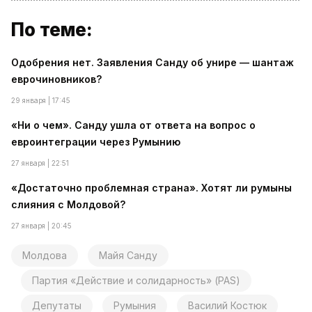
По теме:
Одобрения нет. Заявления Санду об унире — шантаж
еврочиновников?
29 января | 17:45
«Ни о чем». Санду ушла от ответа на вопрос о
евроинтеграции через Румынию
27 января | 22:51
«Достаточно проблемная страна». Хотят ли румыны
слияния с Молдовой?
27 января | 20:45
Молдова
Майя Санду
Партия «Действие и солидарность» (PAS)
Депутаты
Румыния
Василий Костюк