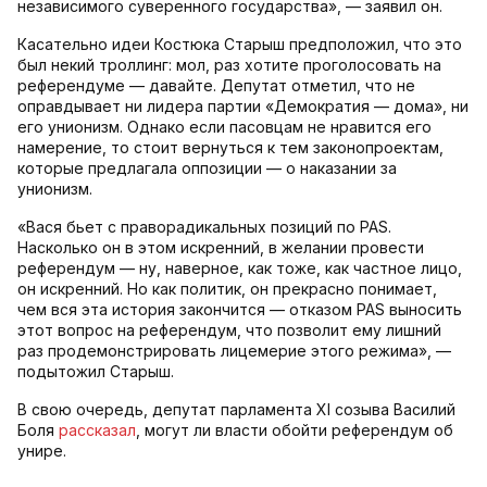
независимого суверенного государства», — заявил он.
Касательно идеи Костюка Старыш предположил, что это
был некий троллинг: мол, раз хотите проголосовать на
референдуме — давайте. Депутат отметил, что не
оправдывает ни лидера партии «Демократия — дома», ни
его унионизм. Однако если пасовцам не нравится его
намерение, то стоит вернуться к тем законопроектам,
которые предлагала оппозиции — о наказании за
унионизм.
«Вася бьет с праворадикальных позиций по PAS.
Насколько он в этом искренний, в желании провести
референдум — ну, наверное, как тоже, как частное лицо,
он искренний. Но как политик, он прекрасно понимает,
чем вся эта история закончится — отказом PAS выносить
этот вопрос на референдум, что позволит ему лишний
раз продемонстрировать лицемерие этого режима», —
подытожил Старыш.
В свою очередь, депутат парламента XI созыва Василий
Боля
рассказал
, могут ли власти обойти референдум об
унире.