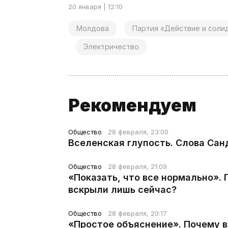
20 января | 12:10
Молдова
Партия «Действие и соли
Электричество
Рекомендуем
Общество
28 февраля, 23:00
Вселенская глупость. Слова Сан
Общество
28 февраля, 21:09
«Показать, что все нормально».
вскрыли лишь сейчас?
Общество
28 февраля, 20:17
«Простое объяснение». Почему 