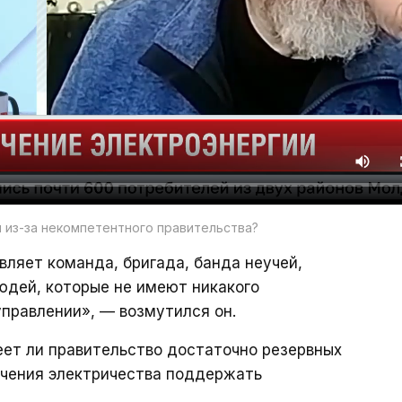
 из-за некомпетентного правительства?
авляет команда, бригада, банда неучей,
юдей, которые не имеют никакого
правлении», — возмутился он.
еет ли правительство достаточно резервных
ючения электричества поддержать