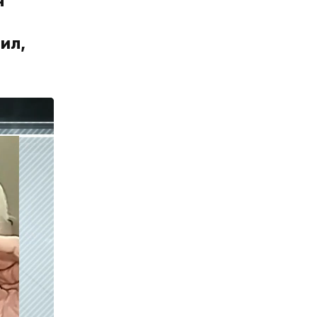
я
ил,