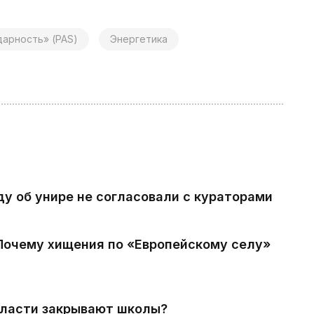
дарность» (PAS)
Энергетика
ду об унире не согласовали с кураторами
 Почему хищения по «Европейскому селу»
власти закрывают школы?