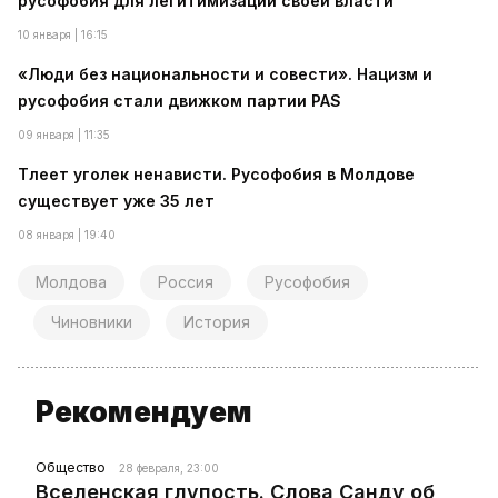
русофобия для легитимизации своей власти
10 января | 16:15
«Люди без национальности и совести». Нацизм и
русофобия стали движком партии PAS
09 января | 11:35
Тлеет уголек ненависти. Русофобия в Молдове
существует уже 35 лет
08 января | 19:40
Молдова
Россия
Русофобия
Чиновники
История
Рекомендуем
Общество
28 февраля, 23:00
Вселенская глупость. Слова Санду об