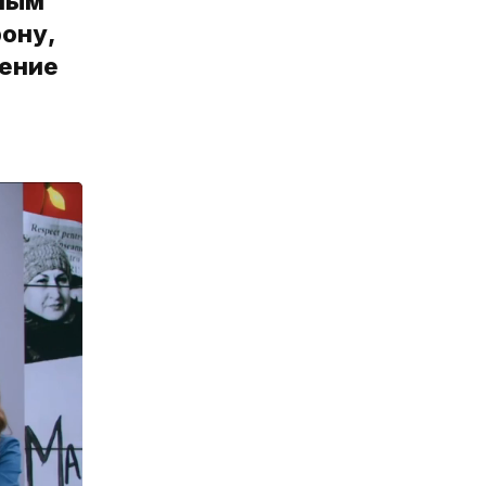
бным
рону,
нение