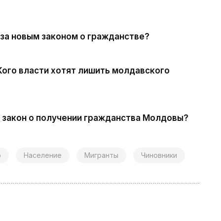
 за новым законом о гражданстве?
Кого власти хотят лишить молдавского
х закон о получении гражданства Молдовы?
о
Население
Мигранты
Чиновники