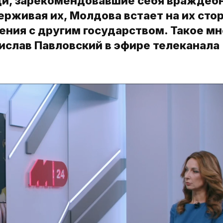
ди, зарекомендовавшие себя вражде
ерживая их, Молдова встает на их сто
шения с другим государством. Такое м
ислав Павловский в эфире телеканала