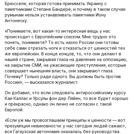
Брюсселе, которая готова принимать Украину с
памятниками Степане Бандере, и почему в таком случае
румынам нельзя устанавливать памятники Иону
Антонеску.
«Понимаете, вот какая-то интересная вещь у нас
происходит с Европейским союзом. Мне трудно это
понять, понимаете? То есть назло России они готовы
себе сами отрезать ноги и отказаться от ценностей тех
же европейских. В конце концов, то, что они делают в
нашей стране, закрывая глаза на давление на оппозицию,
на закрытие СМИ, на ужасающие преступления, которые
совершает нынешняя власть, они закрывают глаза.
Почему? Только ради одного. Вы должны быть против
России», — высказался журналист.
Он добавил, что если следовать антироссийскому курсу
Каи Каллас и Урсулы фон дер Ляйен, то все будет хорошо
и прекрасно, однако он лично не согласен с такой
Европой.
«Если уж мы провозглашаем принципы и ценности — вот
презумпция невиновности: у нас сегодня людей сажают,
вся Гагаузская автономия оказалась без руководства.