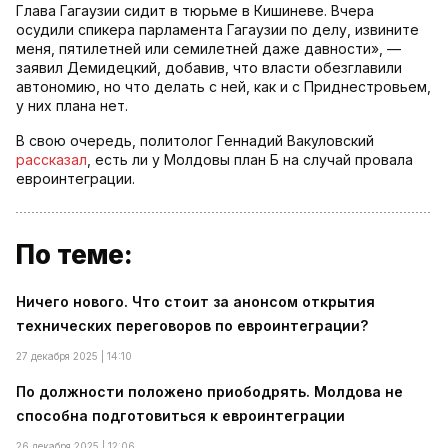
Глава Гагаузии сидит в тюрьме в Кишиневе. Вчера
осудили спикера парламента Гагаузии по делу, извините
меня, пятилетней или семилетней даже давности», —
заявил Демидецкий, добавив, что власти обезглавили
автономию, но что делать с ней, как и с Приднестровьем,
у них плана нет.
В свою очередь, политолог Геннадий Вакуловский
рассказал
, есть ли у Молдовы план Б на случай провала
евроинтеграции.
По теме:
Ничего нового. Что стоит за анонсом открытия
технических переговоров по евроинтеграции?
27 декабря 2025 | 14:10
По должности положено приободрять. Молдова не
способна подготовиться к евроинтеграции
26 декабря 2025 | 12:06