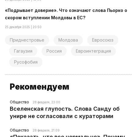
«Подрывает доверие». Что означают слова Пьорко о
скором вступлении Молдовы в ЕС?
25 декабря 2025 | 20:50
Приднестровье
Молдова
Евросоюз
Гагаузия
Россия
Евроинтеграция
Русофобия
Рекомендуем
Общество
28 февраля, 23:00
Вселенская глупость. Слова Санду об
унире не согласовали с кураторами
Общество
28 февраля, 21:09
«Показать, что все нормально». Почему