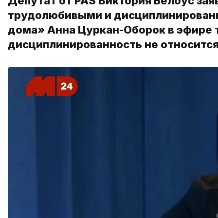
Депутат от PAS Виктория Белоус зая
трудолюбивыми и дисциплинированн
дома» Анна Цуркан-Оборок в эфире 
дисциплинированность не относится