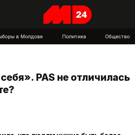
ыборы в Молдове
Политика
Общество
себя». PAS не отличилась
те?