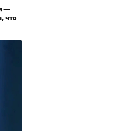
я —
, что