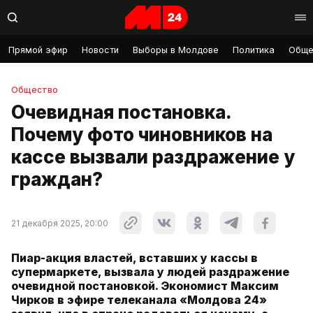
Прямой эфир
Новости
Выборы в Молдове
Политика
Обще
Общество
Очевидная постановка.
Почему фото чиновников на
кассе вызвали раздражение у
граждан?
21 декабря 2025, 20:00
Пиар-акция властей, вставших у кассы в
супермаркете, вызвала у людей раздражение
очевидной постановкой. Экономист Максим
Чирков в эфире телеканала «Молдова 24»