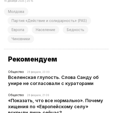
14 декабря 2025 | 20:15
Молдова
Партия «Действие и солидарность» (PAS)
Европа
Население
Бедность
Чиновники
Рекомендуем
Общество
28 февраля, 23:00
Вселенская глупость. Слова Санду об
унире не согласовали с кураторами
Общество
28 февраля, 21:09
«Показать, что все нормально». Почему
хищения по «Европейскому селу»
вскрыли лишь сейчас?