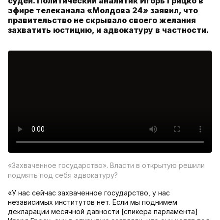
судей. Политический аналитик Игорь Грицко в
эфире телеканала «Молдова 24» заявил, что
правительство не скрывало своего желания
захватить юстицию, и адвокатуру в частности.
«Захваченное государство». Власти в открытую решили
подмять под себя адвокатуру?
«У нас сейчас захваченное государство, у нас
независимых институтов нет. Если мы поднимем
декларации месячной давности [спикера парламента]