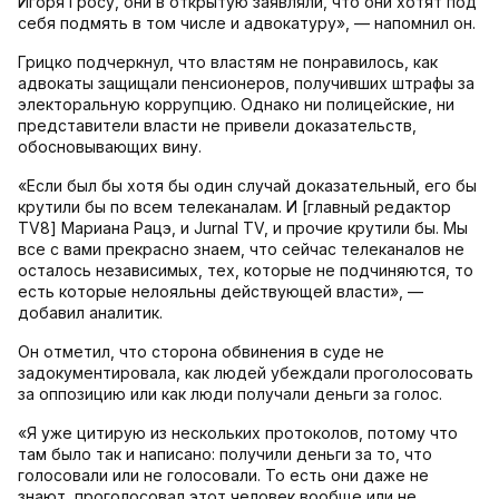
Игоря Гросу, они в открытую заявляли, что они хотят под
себя подмять в том числе и адвокатуру», — напомнил он.
Грицко подчеркнул, что властям не понравилось, как
адвокаты защищали пенсионеров, получивших штрафы за
электоральную коррупцию. Однако ни полицейские, ни
представители власти не привели доказательств,
обосновывающих вину.
«Если был бы хотя бы один случай доказательный, его бы
крутили бы по всем телеканалам. И [главный редактор
TV8] Мариана Рацэ, и Jurnal TV, и прочие крутили бы. Мы
все с вами прекрасно знаем, что сейчас телеканалов не
осталось независимых, тех, которые не подчиняются, то
есть которые нелояльны действующей власти», —
добавил аналитик.
Он отметил, что сторона обвинения в суде не
задокументировала, как людей убеждали проголосовать
за оппозицию или как люди получали деньги за голос.
«Я уже цитирую из нескольких протоколов, потому что
там было так и написано: получили деньги за то, что
голосовали или не голосовали. То есть они даже не
знают, проголосовал этот человек вообще или не