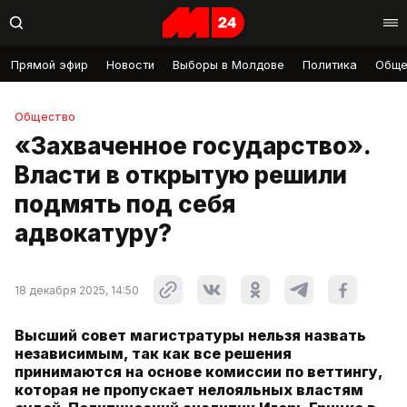
Прямой эфир
Новости
Выборы в Молдове
Политика
Обще
Общество
«Захваченное государство».
Власти в открытую решили
подмять под себя
адвокатуру?
18 декабря 2025, 14:50
Высший совет магистратуры нельзя назвать
независимым, так как все решения
принимаются на основе комиссии по веттингу,
которая не пропускает нелояльных властям