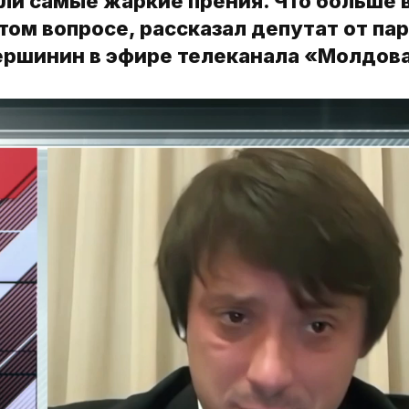
ли самые жаркие прения. Что больше 
том вопросе, рассказал депутат от па
ршинин в эфире телеканала «Молдова