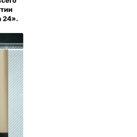
всего
ртии
 24».