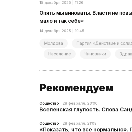
15 декабря 2025 | 11:26
Опять мы виноваты. Власти не пов
мало и так себе»
14 декабря 2025 | 19:45
Молдова
Партия «Действие и соли
Население
Чиновники
Здра
Рекомендуем
Общество
28 февраля, 23:00
Вселенская глупость. Слова Сан
Общество
28 февраля, 21:09
«Показать, что все нормально».