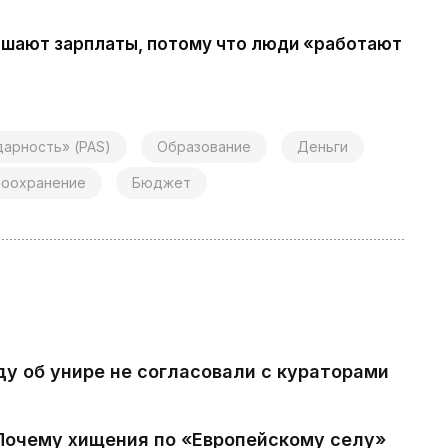
ышают зарплаты, потому что люди «работают
дарность» (PAS)
Образование
Деньги
воохранение
Бюджет
ду об унире не согласовали с кураторами
 Почему хищения по «Европейскому селу»