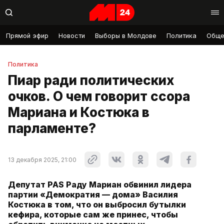
Прямой эфир
Новости
Выборы в Молдове
Политика
Обще
Политика
Пиар ради политических
очков. О чем говорит ссора
Мариана и Костюка в
парламенте?
13 декабря 2025, 21:00
Депутат PAS Раду Мариан обвинил лидера
партии «Демократия — дома» Василия
Костюка в том, что он выбросил бутылки
кефира, которые сам же принес, чтобы