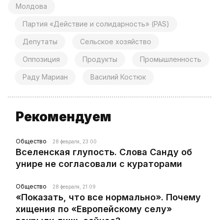
Молдова
Партия «Действие и солидарность» (PAS)
Депутаты
Сельское хозяйство
Оппозиция
Продукты
Промышленность
Раду Мариан
Василий Костюк
Рекомендуем
Общество
28 февраля, 23:00
Вселенская глупость. Слова Санду об
унире не согласовали с кураторами
Общество
28 февраля, 21:09
«Показать, что все нормально». Почему
хищения по «Европейскому селу»